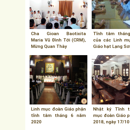
Cha Gioan Baotixita
Tĩnh tâm tháng
Maria Vũ Đình Tới (CRM),
của các Linh m
Mừng Quan Thày
Giáo hạt Lạng Sơ
Linh mục đoàn Giáo phận
Nhật ký Tĩnh t
tĩnh tâm tháng 6 năm
mục đoàn Giáo 
2020
2018, ngày 17/10