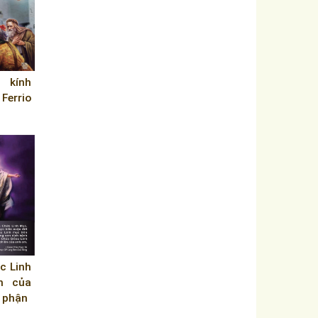
 kính
errio
c Linh
h của
 phận