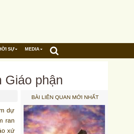
HỜI SỰ
MEDIA
n Giáo phận
BÀI LIÊN QUAN MỚI NHẤT
am dự
m ran
iáo xứ