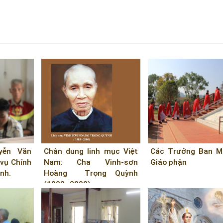
yễn Văn
Chân dung linh mục Việt
Các Trưởng Ban M
vụ Chính
Nam: Cha Vinh-sơn
Giáo phận
ình.
Hoàng Trọng Quỳnh
(1903–2000)