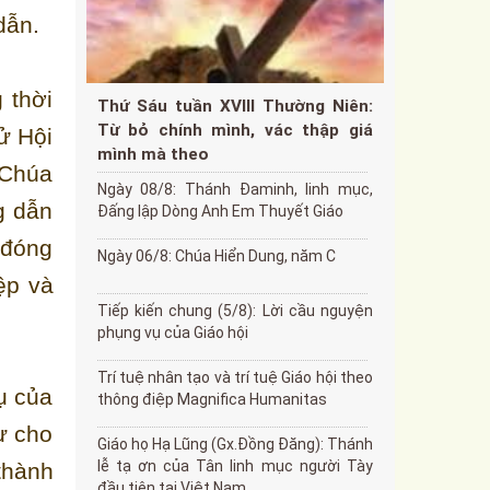
dẫn.
 thời
Thứ Sáu tuần XVIII Thường Niên:
Từ bỏ chính mình, vác thập giá
ử Hội
mình mà theo
 Chúa
Ngày 08/8: Thánh Đaminh, linh mục,
g dẫn
Đấng lập Dòng Anh Em Thuyết Giáo
 đóng
Ngày 06/8: Chúa Hiển Dung, năm C
ệp và
Tiếp kiến chung (5/8): Lời cầu nguyện
phụng vụ của Giáo hội
Trí tuệ nhân tạo và trí tuệ Giáo hội theo
ụ của
thông điệp Magnifica Humanitas
ư cho
Giáo họ Hạ Lũng (Gx.Đồng Đăng): Thánh
lễ tạ ơn của Tân linh mục người Tày
thành
đầu tiên tại Việt Nam