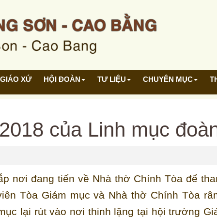
GIÁO XỨ
HỘI ĐOÀN
TƯ LIỆU
CHUYÊN MỤC
T
/2018 của Linh mục đoà
ắp nơi đang tiến về Nhà thờ Chính Tòa để th
 viên Tòa Giám mục và Nhà thờ Chính Tòa râ
mục lại rút vào nơi thinh lặng tại hội trường G