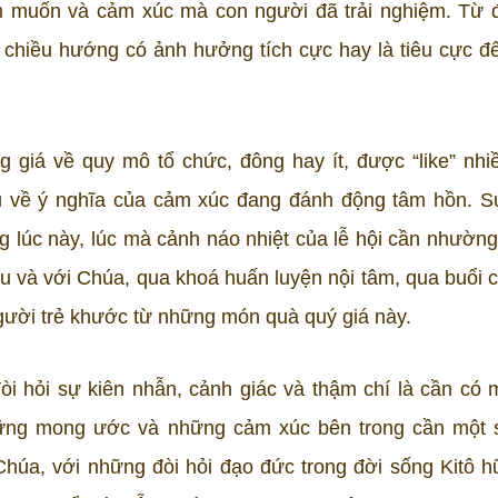
m muốn và cảm xúc mà con người đã trải nghiệm. Từ 
 chiều hướng có ảnh hưởng tích cực hay là tiêu cực đ
ng giá về quy mô tổ chức, đông hay ít, được “like” nhi
ểu về ý nghĩa của cảm xúc đang đánh động tâm hồn. S
ng lúc này, lúc mà cảnh náo nhiệt của lễ hội cần nhườn
au và với Chúa, qua khoá huấn luyện nội tâm, qua buổi c
 người trẻ khước từ những món quà quý giá này.
òi hỏi sự kiên nhẫn, cảnh giác và thậm chí là cần có 
 những mong ước và những cảm xúc bên trong cần một 
húa, với những đòi hỏi đạo đức trong đời sống Kitô h