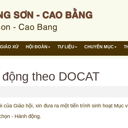
GIÁO XỨ
HỘI ĐOÀN
TƯ LIỆU
CHUYÊN MỤC
T
h động theo DOCAT
 của Giáo hội, xin đưa ra một tiến trình sinh hoạt Mục 
a chọn - Hành động.