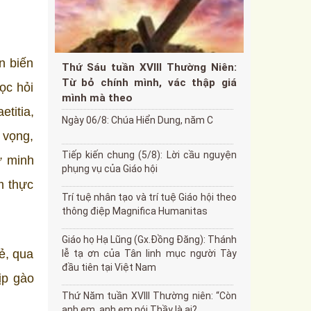
n biến
Thứ Sáu tuần XVIII Thường Niên:
Từ bỏ chính mình, vác thập giá
ọc hỏi
mình mà theo
titia,
Ngày 06/8: Chúa Hiển Dung, năm C
 vọng,
Tiếp kiến chung (5/8): Lời cầu nguyện
ự minh
phụng vụ của Giáo hội
m thực
Trí tuệ nhân tạo và trí tuệ Giáo hội theo
thông điệp Magnifica Humanitas
Giáo họ Hạ Lũng (Gx.Đồng Đăng): Thánh
ẻ, qua
lễ tạ ơn của Tân linh mục người Tày
đầu tiên tại Việt Nam
ịp gào
Thứ Năm tuần XVIII Thường niên: “Còn
anh em, anh em nói Thầy là ai?