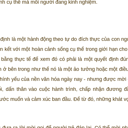
nh cụ thể mà mỗi người đang kinh nghiệm.
 định là một hành động theo tự do đích thực của con ng
ên kết với một hoàn cảnh sống cụ thể trong giới hạn cho
bằng thực tế để xem đó có phải là một quyết định đú
n ở bên trong như thể nó là một ảo tưởng hoặc một điều
chính yếu của nền văn hóa ngày nay - nhưng được mời 
ổi, dấn thân vào cuộc hành trình, chấp nhận đương đ
ước muốn và cảm xúc ban đầu. Để từ đó, những khát v
đưa ra lời mời gọi để người trẻ đáp lại. Có thể mời ph