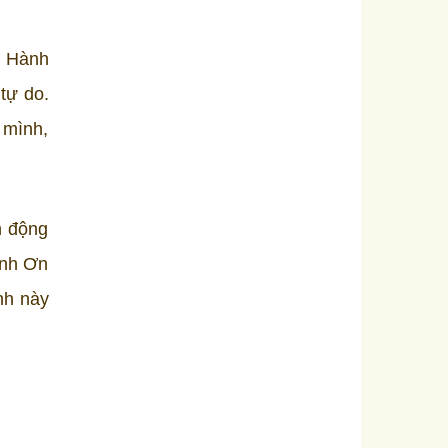
. Hành
 tự do.
 mình,
h động
ịnh Ơn
nh này