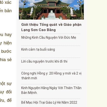
đó xác
ến bản
Giới thiệu Tổng quát về Giáo phận
Lạng Sơn Cao Bằng
ều hay
Những Kinh Cầu Nguyện Với Đức Mẹ
ự hiện
Kinh cảm tạ buổi sáng
g bước
hia sẻ
Lời cầu nguyện trước khi đi thi
Công nghị Hồng y: 20 Hồng y mới và 2 vị
thánh mới
một sự
Kinh Nguyện Hằng Ngày Với Thiên Thần
sự đối
Bản Mệnh.
ữu, để
Bế Mạc Hội Trại Giáo Lý Hè Năm 2022