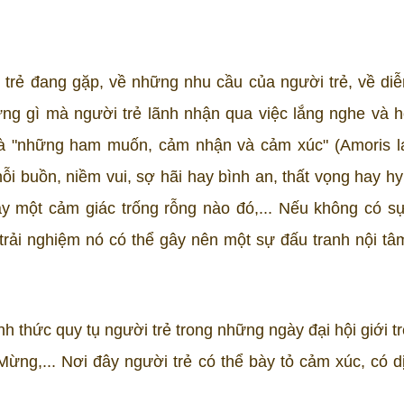
trẻ đang gặp, về những nhu cầu của người trẻ, về diễ
g gì mà người trẻ lãnh nhận qua việc lắng nghe và h
à "những ham muốn, cảm nhận và cảm xúc" (Amoris lae
ỗi buồn, niềm vui, sợ hãi hay bình an, thất vọng hay hy
ay một cảm giác trống rỗng nào đó,... Nếu không có s
 trải nghiệm nó có thể gây nên một sự đấu tranh nội tâ
 thức quy tụ người trẻ trong những ngày đại hội giới tr
Mừng,... Nơi đây người trẻ có thể bày tỏ cảm xúc, có d