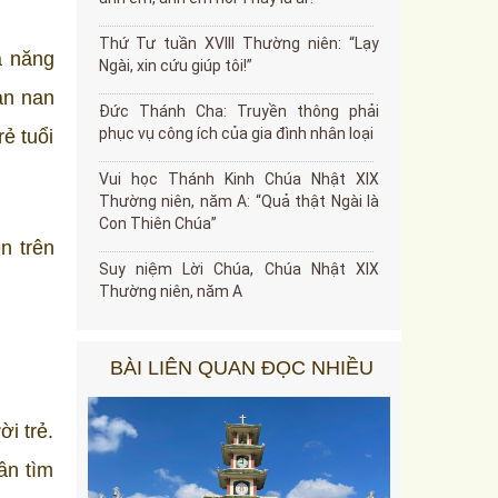
Thứ Tư tuần XVIII Thường niên: “Lạy
ả năng
Ngài, xin cứu giúp tôi!”
an nan
Đức Thánh Cha: Truyền thông phải
phục vụ công ích của gia đình nhân loại
ẻ tuổi
Vui học Thánh Kinh Chúa Nhật XIX
Thường niên, năm A: “Quả thật Ngài là
Con Thiên Chúa”
n trên
Suy niệm Lời Chúa, Chúa Nhật XIX
Thường niên, năm A
BÀI LIÊN QUAN ĐỌC NHIỀU
i trẻ.
ần tìm