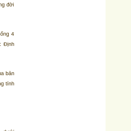
ng đời
hống 4
: Định
ủa bản
ng tính