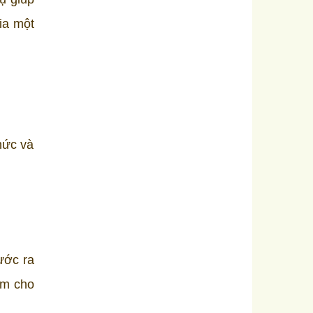
ia một
hức và
ước ra
àm cho