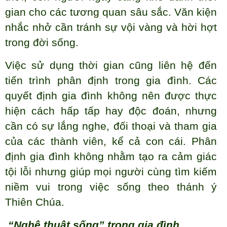
gian cho các tương quan sâu sắc. Văn kiện
nhắc nhở cần tránh sự vội vàng và hời hợt
trong đời sống.
Việc sử dụng thời gian cũng liên hệ đến
tiến trình phân định trong gia đình. Các
quyết định gia đình không nên được thực
hiện cách hấp tấp hay độc đoán, nhưng
cần có sự lắng nghe, đối thoại và tham gia
của các thành viên, kể cả con cái. Phân
định gia đình không nhằm tạo ra cảm giác
tội lỗi nhưng giúp mọi người cùng tìm kiếm
niềm vui trong việc sống theo thánh ý
Thiên Chúa.
“Nghệ thuật sống” trong gia đình