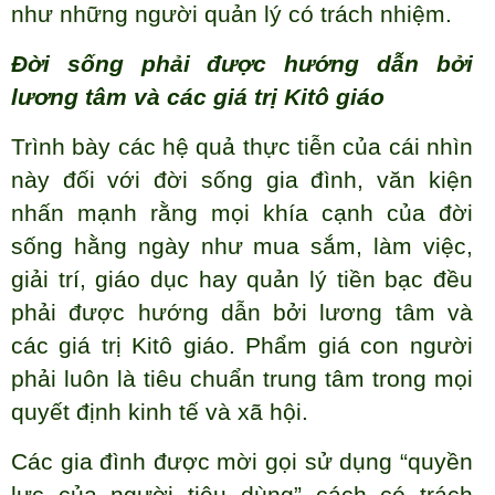
như những người quản lý có trách nhiệm.
Đời sống phải được hướng dẫn bởi
lương tâm và các giá trị Kitô giáo
Trình bày các hệ quả thực tiễn của cái nhìn
này đối với đời sống gia đình, văn kiện
nhấn mạnh rằng mọi khía cạnh của đời
sống hằng ngày như mua sắm, làm việc,
giải trí, giáo dục hay quản lý tiền bạc đều
phải được hướng dẫn bởi lương tâm và
các giá trị Kitô giáo. Phẩm giá con người
phải luôn là tiêu chuẩn trung tâm trong mọi
quyết định kinh tế và xã hội.
Các gia đình được mời gọi sử dụng “quyền
lực của người tiêu dùng” cách có trách