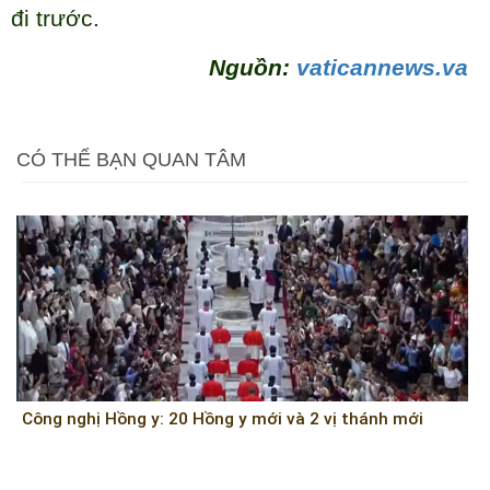
đi trước.
Nguồn:
vaticannews.va
CÓ THỂ BẠN QUAN TÂM
Công nghị Hồng y: 20 Hồng y mới và 2 vị thánh mới