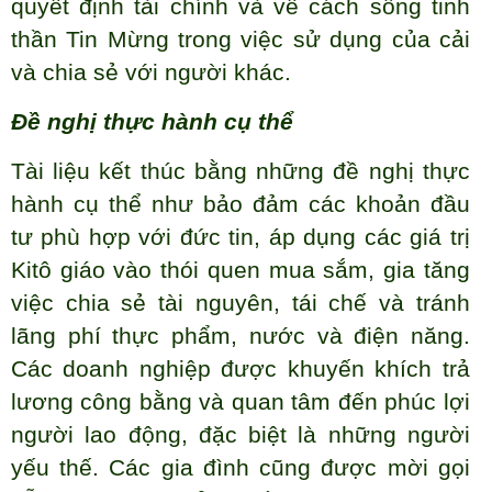
quyết định tài chính và về cách sống tinh
thần Tin Mừng trong việc sử dụng của cải
và chia sẻ với người khác.
Đề nghị thực hành cụ thể
Tài liệu kết thúc bằng những đề nghị thực
hành cụ thể như bảo đảm các khoản đầu
tư phù hợp với đức tin, áp dụng các giá trị
Kitô giáo vào thói quen mua sắm, gia tăng
việc chia sẻ tài nguyên, tái chế và tránh
lãng phí thực phẩm, nước và điện năng.
Các doanh nghiệp được khuyến khích trả
lương công bằng và quan tâm đến phúc lợi
người lao động, đặc biệt là những người
yếu thế. Các gia đình cũng được mời gọi