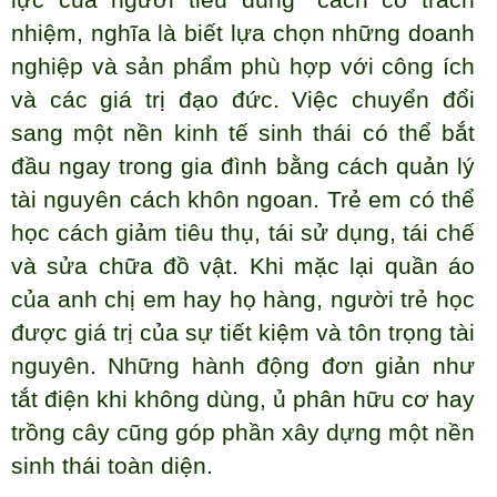
nhiệm, nghĩa là biết lựa chọn những doanh
nghiệp và sản phẩm phù hợp với công ích
và các giá trị đạo đức. Việc chuyển đổi
sang một nền kinh tế sinh thái có thể bắt
đầu ngay trong gia đình bằng cách quản lý
tài nguyên cách khôn ngoan. Trẻ em có thể
học cách giảm tiêu thụ, tái sử dụng, tái chế
và sửa chữa đồ vật. Khi mặc lại quần áo
của anh chị em hay họ hàng, người trẻ học
được giá trị của sự tiết kiệm và tôn trọng tài
nguyên. Những hành động đơn giản như
tắt điện khi không dùng, ủ phân hữu cơ hay
trồng cây cũng góp phần xây dựng một nền
sinh thái toàn diện.