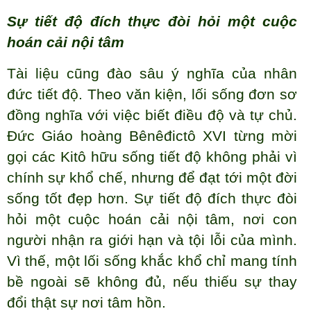
Sự tiết độ đích thực đòi hỏi một cuộc
hoán cải nội tâm
Tài liệu cũng đào sâu ý nghĩa của nhân
đức tiết độ. Theo văn kiện, lối sống đơn sơ
đồng nghĩa với việc biết điều độ và tự chủ.
Đức Giáo hoàng Bênêđictô XVI từng mời
gọi các Kitô hữu sống tiết độ không phải vì
chính sự khổ chế, nhưng để đạt tới một đời
sống tốt đẹp hơn. Sự tiết độ đích thực đòi
hỏi một cuộc hoán cải nội tâm, nơi con
người nhận ra giới hạn và tội lỗi của mình.
Vì thế, một lối sống khắc khổ chỉ mang tính
bề ngoài sẽ không đủ, nếu thiếu sự thay
đổi thật sự nơi tâm hồn.