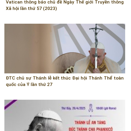
Vatican thông báo chủ đề Ngày Thế giới Truyền thông
Xã hội lần thứ 57 (2023)
ĐTC chủ sự Thánh lễ kết thúc Đại hội Thánh Thể toàn
quốc của Ý lần thứ 27