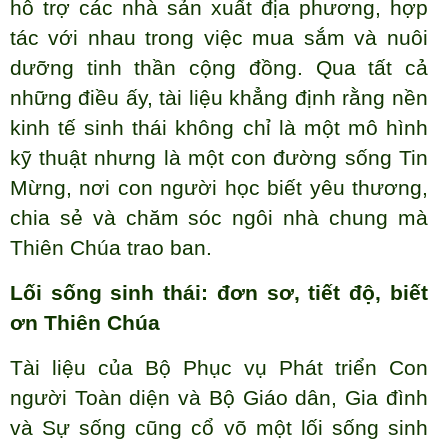
hỗ trợ các nhà sản xuất địa phương, hợp
tác với nhau trong việc mua sắm và nuôi
dưỡng tinh thần cộng đồng. Qua tất cả
những điều ấy, tài liệu khẳng định rằng nền
kinh tế sinh thái không chỉ là một mô hình
kỹ thuật nhưng là một con đường sống Tin
Mừng, nơi con người học biết yêu thương,
chia sẻ và chăm sóc ngôi nhà chung mà
Thiên Chúa trao ban.
Lối sống sinh thái: đơn sơ, tiết độ, biết
ơn Thiên Chúa
Tài liệu của Bộ Phục vụ Phát triển Con
người Toàn diện và Bộ Giáo dân, Gia đình
và Sự sống cũng cổ võ một lối sống sinh