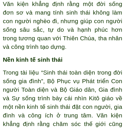
Văn kiện khẳng định rằng một đời sống
đơn sơ và mang tính sinh thái không làm
con người nghèo đi, nhưng giúp con người
sống sâu sắc, tự do và hạnh phúc hơn
trong tương quan với Thiên Chúa, tha nhân
và công trình tạo dựng.
Nền kinh tế sinh thái
Trong tài liệu “Sinh thái toàn diện trong đời
sống gia đình”, Bộ Phục vụ Phát triển Con
người Toàn diện và Bộ Giáo dân, Gia đình
và Sự sống trình bày cái nhìn Kitô giáo về
một nền kinh tế sinh thái đặt con người, gia
đình và công ích ở trung tâm. Văn kiện
khẳng định rằng chăm sóc thế giới cũng