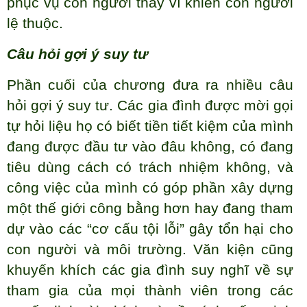
phục vụ con người thay vì khiến con người
lệ thuộc.
Câu hỏi gợi ý suy tư
Phần cuối của chương đưa ra nhiều câu
hỏi gợi ý suy tư. Các gia đình được mời gọi
tự hỏi liệu họ có biết tiền tiết kiệm của mình
đang được đầu tư vào đâu không, có đang
tiêu dùng cách có trách nhiệm không, và
công việc của mình có góp phần xây dựng
một thế giới công bằng hơn hay đang tham
dự vào các “cơ cấu tội lỗi” gây tổn hại cho
con người và môi trường. Văn kiện cũng
khuyến khích các gia đình suy nghĩ về sự
tham gia của mọi thành viên trong các