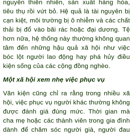
nguyên thiên nhiên, sản xuất hàng hóa,
tiêu thụ rồi vứt bỏ. Hệ quả là tài nguyên bị
cạn kiệt, môi trường bị ô nhiễm và các chất
thải bị đổ vào bãi rác hoặc đại dương. Tệ
hơn nữa, hệ thống này thường không quan
tâm đến những hậu quả xã hội như việc
bóc lột người lao động hay phá hủy điều
kiện sống của các cộng đồng nghèo.
Một xã hội xem nhẹ việc phục vụ
Văn kiện cũng chỉ ra rằng trong nhiều xã
hội, việc phục vụ người khác thường không
được đánh giá đúng mức. Thời gian mà
cha mẹ hoặc các thành viên trong gia đình
dành để chăm sóc người già, người đau