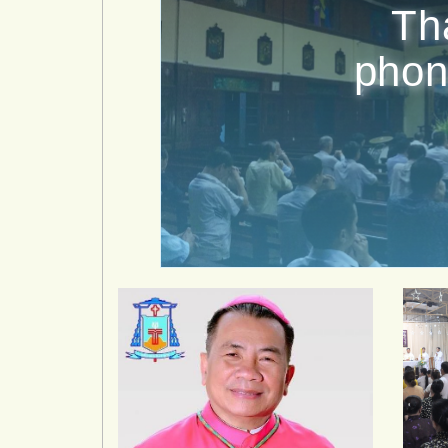
Th
phon