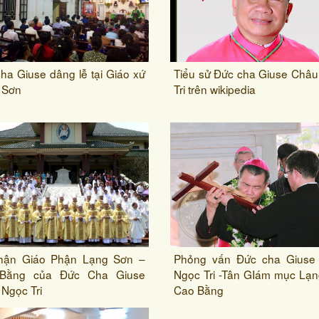
ha Giuse dâng lễ tại Giáo xứ
Tiểu sử Đức cha Giuse Châ
 Sơn
Tri trên wikipedia
hận Giáo Phận Lạng Sơn –
Phỏng vấn Đức cha Giuse
Bằng của Đức Cha Giuse
Ngọc Tri -Tân GIám mục Lạ
Ngọc Tri
Cao Bằng