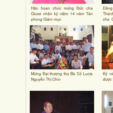
Hân hoan chúc mừng Đức cha
Dâng
Giuse nhân kỷ niệm 14 năm Tấn
Thánh
phong Giám mục
cha 
mục.
Mừng Đại thượng thọ Bà Cố Lucia
Kỷ n
Nguyễn Thị Chín
được 