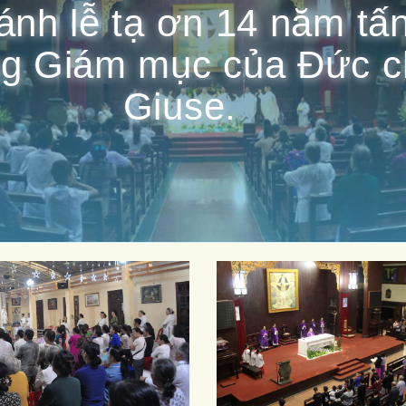
ánh lễ tạ ơn 14 năm tấ
g Giám mục của Đức c
Giuse.