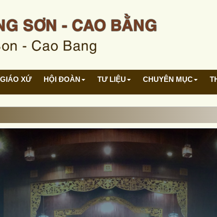
GIÁO XỨ
HỘI ĐOÀN
TƯ LIỆU
CHUYÊN MỤC
T