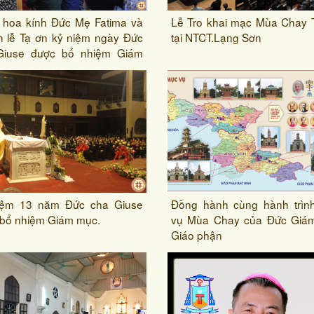
 hoa kính Đức Mẹ Fatima và
Lễ Tro khai mạc Mùa Chay 
 lễ Tạ ơn kỷ niệm ngày Đức
tại NTCT.Lạng Sơn
Giuse được bổ nhiệm Giám
iệm 13 năm Đức cha Giuse
Đồng hành cùng hành trìn
bổ nhiệm Giám mục.
vụ Mùa Chay của Đức Giá
Giáo phận