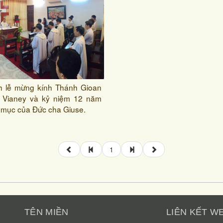
h lễ mừng kính Thánh Gioan
a Vianey và kỷ niệm 12 năm
mục của Đức cha Giuse.
1
TÊN MIỀN
LIÊN KẾT W