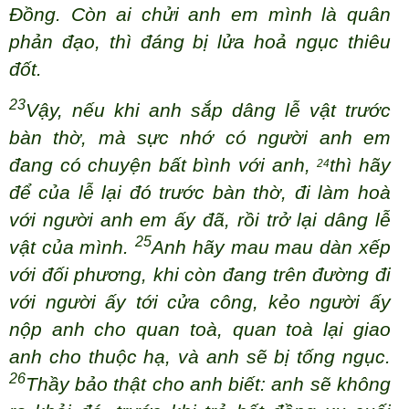
Đồng. Còn ai chửi anh em mình là quân
phản đạo, thì đáng bị lửa hoả ngục thiêu
đốt.
23
Vậy, nếu khi anh sắp dâng lễ vật trước
bàn thờ, mà sực nhớ có người anh em
đang có chuyện bất bình với anh,
thì hãy
24
để của lễ lại đó trước bàn thờ, đi làm hoà
với người anh em ấy đã, rồi trở lại dâng lễ
25
vật của mình.
Anh hãy mau mau dàn xếp
với đối phương, khi còn đang trên đường đi
với người ấy tới cửa công, kẻo người ấy
nộp anh cho quan toà, quan toà lại giao
anh cho thuộc hạ, và anh sẽ bị tống ngục.
26
Thầy bảo thật cho anh biết: anh sẽ không