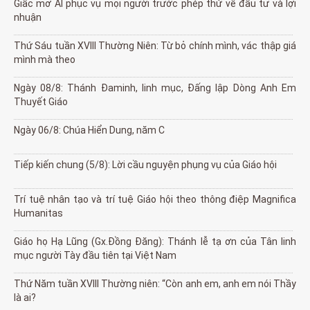
Giấc mơ AI phục vụ mọi người trước phép thử về đầu tư và lợi
nhuận
Thứ Sáu tuần XVIII Thường Niên: Từ bỏ chính mình, vác thập giá
mình mà theo
Ngày 08/8: Thánh Đaminh, linh mục, Đấng lập Dòng Anh Em
Thuyết Giáo
Ngày 06/8: Chúa Hiển Dung, năm C
Tiếp kiến chung (5/8): Lời cầu nguyện phụng vụ của Giáo hội
Trí tuệ nhân tạo và trí tuệ Giáo hội theo thông điệp Magnifica
Humanitas
Giáo họ Hạ Lũng (Gx.Đồng Đăng): Thánh lễ tạ ơn của Tân linh
mục người Tày đầu tiên tại Việt Nam
Thứ Năm tuần XVIII Thường niên: “Còn anh em, anh em nói Thầy
là ai?