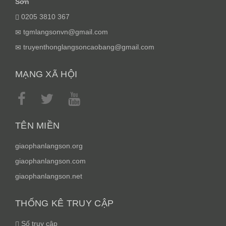
Sơn
0205 3810 367
tgmlangsonvn@gmail.com
truyenthonglangsoncaobang@gmail.com
MẠNG XÃ HỘI
TÊN MIỀN
giaophanlangson.org
giaophanlangson.com
giaophanlangson.net
THỐNG KÊ TRUY CẬP
Số truy cập