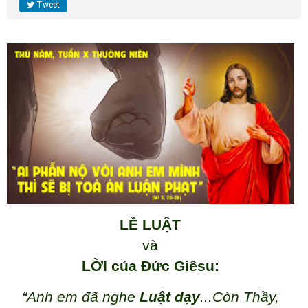
Tweet
LỀ LUẬT
và
LỜI của Đức Giêsu:
“Anh em đã nghe
Luật dạy
...Còn Thầy,