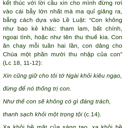
kết thúc với lời cầu xin cho mình đừng rơi
vào cái bẫy lớn nhất mà ma quỉ giăng ra,
bẳng cách dựa vào Lề Luật: “Con không
như bao kẻ khác: tham lam, bất chính,
ngoại tình, hoặc như tên thu thuế kia.
Con
ăn chay mỗi tuần hai lần, con dâng cho
Chúa một phần mười thu nhập của con”
(Lc 18, 11-12):
Xin cũng giữ cho tôi tớ Ngài khỏi kiêu ngạo,
đừng để nó thống trị con.
Như thế con sẽ không có gì đáng trách,
thanh sạch khỏi một trọng tội
(c.14).
Xa khỏi bề mặt của sáng tạo, xa khỏi bề