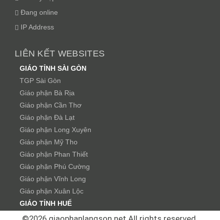
Đang online
IP Address
LIÊN KẾT WEBSITES
GIÁO TỈNH SÀI GÒN
TGP Sài Gòn
Giáo phận Bà Rịa
Giáo phận Cần Thơ
Giáo phận Đà Lạt
Giáo phận Long Xuyên
Giáo phận Mỹ Tho
Giáo phận Phan Thiết
Giáo phận Phú Cường
Giáo phận Vĩnh Long
Giáo phận Xuân Lộc
GIÁO TỈNH HUẾ
TGP Huế
©2026 giaophanlangson.net All rights reserved.