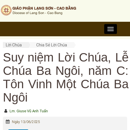
Toggle
navigation
Lời Chúa
Chia Sẻ Lời Chúa
Suy niệm Lời Chúa, Lễ
Chúa Ba Ngôi, năm C:
Tôn Vinh Một Chúa Ba
Ngôi
Lm. Giuse Vũ Anh Tuấn
Ngày 13/06/2025