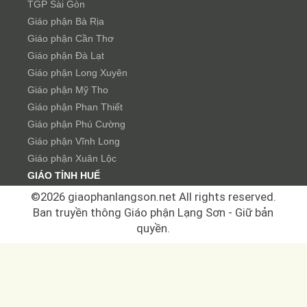
TGP Sài Gòn
Giáo phận Bà Rịa
Giáo phận Cần Thơ
Giáo phận Đà Lạt
Giáo phận Long Xuyên
Giáo phận Mỹ Tho
Giáo phận Phan Thiết
Giáo phận Phú Cường
Giáo phận Vĩnh Long
Giáo phận Xuân Lộc
GIÁO TỈNH HUẾ
TGP Huế
©2026 giaophanlangson.net All rights reserved.
Giáo phận Ban Mê Thuột
Ban truyền thông Giáo phận Lạng Sơn - Giữ bản
Giáo phận Đà Nẵng
quyền.
Giáo phận Nha Trang
Giáo phận Kon Tum
Giáo phận Qui Nhơn
GIÁO TỈNH HÀ NỘI