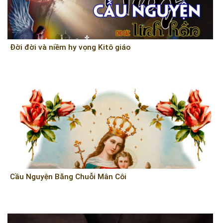
Ðời đời và niềm hy vọng Kitô giáo
Cầu Nguyện Bằng Chuỗi Mân Côi