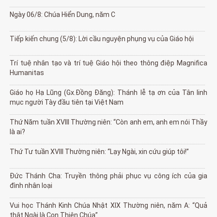
Ngày 06/8: Chúa Hiển Dung, năm C
Tiếp kiến chung (5/8): Lời cầu nguyện phụng vụ của Giáo hội
Trí tuệ nhân tạo và trí tuệ Giáo hội theo thông điệp Magnifica
Humanitas
Giáo họ Hạ Lũng (Gx.Đồng Đăng): Thánh lễ tạ ơn của Tân linh
mục người Tày đầu tiên tại Việt Nam
Thứ Năm tuần XVIII Thường niên: “Còn anh em, anh em nói Thầy
là ai?
Thứ Tư tuần XVIII Thường niên: “Lạy Ngài, xin cứu giúp tôi!”
Đức Thánh Cha: Truyền thông phải phục vụ công ích của gia
đình nhân loại
Vui học Thánh Kinh Chúa Nhật XIX Thường niên, năm A: “Quả
thật Ngài là Con Thiên Chúa”