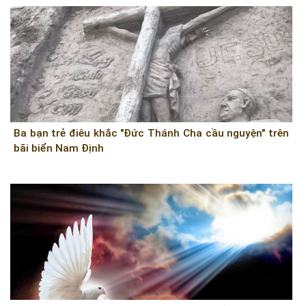
Ba bạn trẻ điêu khắc "Đức Thánh Cha cầu nguyện" trên
bãi biển Nam Định