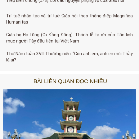
Tiếp kiến chung (5/8): Lời cầu nguyện phụng vụ của Giáo hội
Trí tuệ nhân tạo và trí tuệ Giáo hội theo thông điệp Magnifica
Humanitas
Giáo họ Hạ Lũng (Gx.Đồng Đăng): Thánh lễ tạ ơn của Tân linh
mục người Tày đầu tiên tại Việt Nam
Thứ Năm tuần XVIII Thường niên: “Còn anh em, anh em nói Thầy
là ai?
BÀI LIÊN QUAN ĐỌC NHIỀU