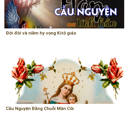
Ðời đời và niềm hy vọng Kitô giáo
Cầu Nguyện Bằng Chuỗi Mân Côi