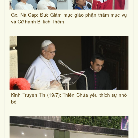
Gx. Nà Cáp: Đức Giám mục giáo phận thăm mục vụ
và Cử hành Bí tích Thêm
Kinh Truyền Tin (19/7): Thiên Chúa yêu thích sự nhỏ
bé