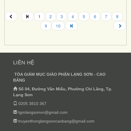
1
2
3
4
5
6
7
8
9
10
LIÊN HỆ
TÒA GIÁM MỤC GIÁO PHẬN LẠNG SƠN - CAO
BẰNG
Số 04, Đường Văn Miếu, Phường Chi Lăng, Tp.
Lạng Sơn
0205 3810 367
tgmlangsonvn@gmail.com
truyenthonglangsoncaobang@gmail.com