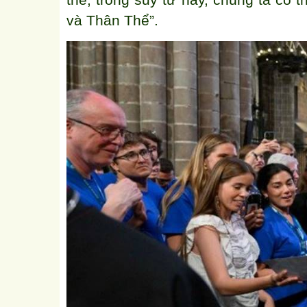
thế, trong suy tư này, chúng ta có 
và Thân Thể”.