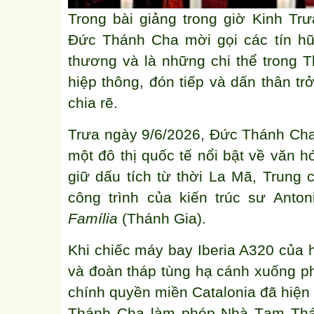
Trong bài giảng trong giờ Kinh Tr
Đức Thánh Cha mời gọi các tín h
thương và là những chi thể trong 
hiệp thông, đón tiếp và dấn thân t
chia rẽ.
Trưa ngày 9/6/2026, Đức Thánh Cha
một đô thị quốc tế nổi bật về văn h
giữ dấu tích từ thời La Mã, Trung c
công trình của kiến trúc sư An
Família
(Thánh Gia).
Khi chiếc máy bay Iberia A320 củ
và đoàn tháp tùng hạ cánh xuống phi
chính quyền miền Catalonia đã hiện
Thánh Cha làm phép Nhà Tạm Thán