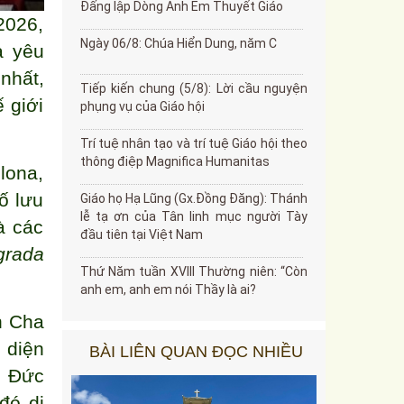
Đấng lập Dòng Anh Em Thuyết Giáo
2026,
Ngày 06/8: Chúa Hiển Dung, năm C
a yêu
nhất,
Tiếp kiến chung (5/8): Lời cầu nguyện
 giới
phụng vụ của Giáo hội
Trí tuệ nhân tạo và trí tuệ Giáo hội theo
thông điệp Magnifica Humanitas
lona,
ố lưu
Giáo họ Hạ Lũng (Gx.Đồng Đăng): Thánh
lễ tạ ơn của Tân linh mục người Tày
à các
đầu tiên tại Việt Nam
grada
Thứ Năm tuần XVIII Thường niên: “Còn
anh em, anh em nói Thầy là ai?
h Cha
 diện
BÀI LIÊN QUAN ĐỌC NHIỀU
, Đức
đó di