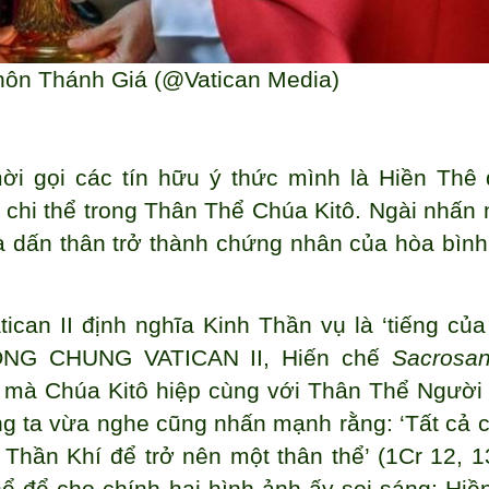
ôn Thánh Giá (@Vatican Media)
ời gọi các tín hữu ý thức mình là Hiền Thê
 chi thể trong Thân Thể Chúa Kitô. Ngài nhấn
và dấn thân trở thành chứng nhân của hòa bình
can II định nghĩa Kinh Thần vụ là ‘tiếng của
ỒNG CHUNG VATICAN II, Hiến chế
Sacrosa
ện mà Chúa Kitô hiệp cùng với Thân Thể Người
úng ta vừa nghe cũng nhấn mạnh rằng: ‘Tất cả 
Thần Khí để trở nên một thân thể’ (1Cr 12, 13