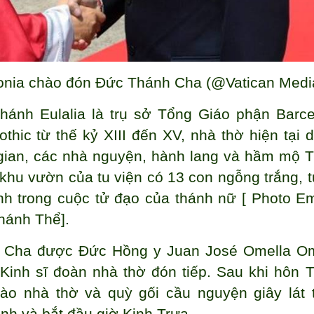
lonia chào đón Đức Thánh Cha (@Vatican Medi
ánh Eulalia là trụ sở Tổng Giáo phận Barce
ic từ thế kỷ XIII đến XV, nhà thờ hiện tại d
a gian, các nhà nguyện, hành lang và hầm mộ 
 khu vườn của tu viện có 13 con ngỗng trắng, 
ình trong cuộc tử đạo của thánh nữ [ Photo E
hánh Thể].
Cha được Đức Hồng y Juan José Omella Om
inh sĩ đoàn nhà thờ đón tiếp. Sau khi hôn 
vào nhà thờ và quỳ gối cầu nguyện giây lát 
ánh và bắt đầu giờ Kinh Trưa.