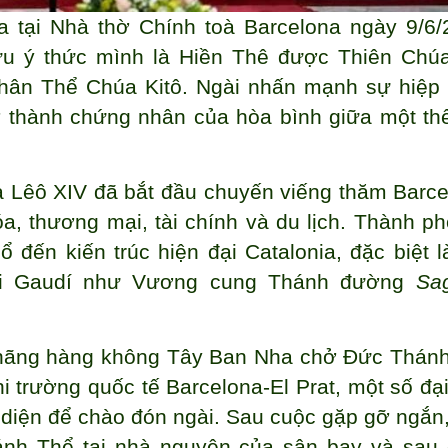
ưa tại Nhà thờ Chính toà Barcelona ngày 9/6/
ữu ý thức mình là Hiền Thê được Thiên Chú
Thân Thể Chúa Kitô. Ngài nhấn mạnh sự hiệp 
rở thành chứng nhân của hòa bình giữa một thế
 Lêô XIV đã bắt đầu chuyến viếng thăm Barce
óa, thương mại, tài chính và du lịch. Thành ph
ổ đến kiến trúc hiện đại Catalonia, đặc biệt l
toni Gaudí như Vương cung Thánh đường
Sa
a hãng hàng không Tây Ban Nha chở Đức Thán
 trường quốc tế Barcelona-El Prat, một số đại
 diện để chào đón ngài. Sau cuộc gặp gỡ ngắn
h Thể tại nhà nguyện của sân bay và sau 