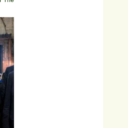
n Thê