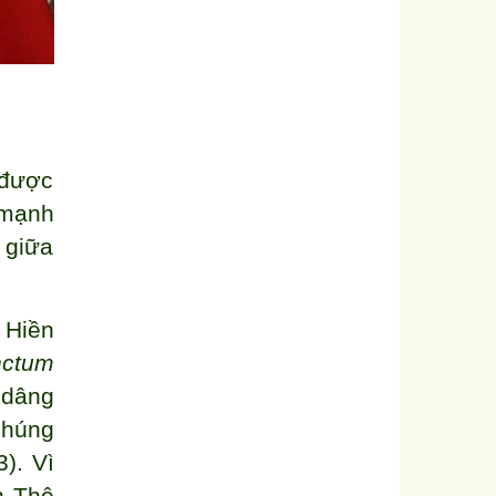
 được
 mạnh
 giữa
 Hiền
nctum
 dâng
chúng
). Vì