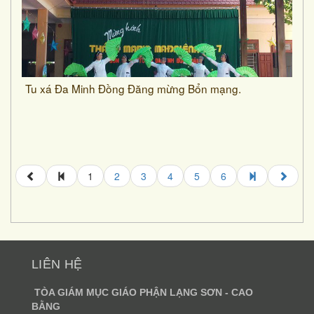
Tu xá Đa Minh Đồng Đăng mừng Bổn mạng.
1
2
3
4
5
6
LIÊN HỆ
TÒA GIÁM MỤC GIÁO PHẬN LẠNG SƠN - CAO
BẰNG