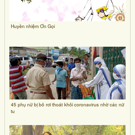
Huyền nhiệm Ơn Gọi
45 phụ nữ bị bỏ rơi thoát khỏi coronavirus nhờ các nữ
tu