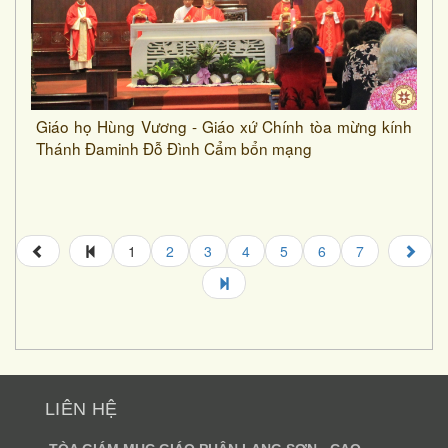
Giáo họ Hùng Vương - Giáo xứ Chính tòa mừng kính
Thánh Đaminh Đỗ Đình Cẩm bổn mạng
1
2
3
4
5
6
7
LIÊN HỆ