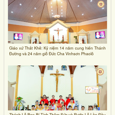
Giáo xứ Thất Khê: Kỷ niệm 14 năm cung hiến Thánh
Đường và 24 năm giỗ Đức Cha Vinhsơn Phaolô
Thánh Lễ Ban Bí Tích Thêm Sức và Rước Lễ Lần Đầu