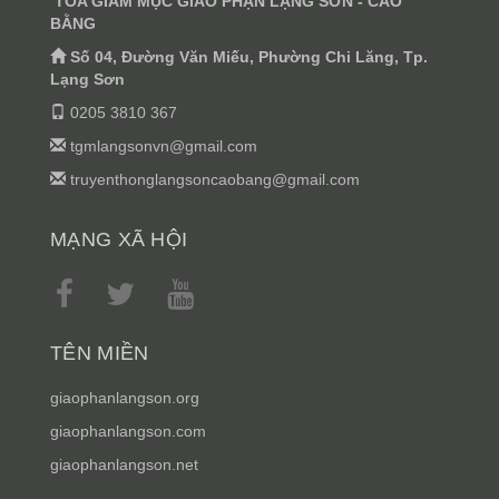
TÒA GIÁM MỤC GIÁO PHẬN LẠNG SƠN - CAO
BẰNG
Số 04, Đường Văn Miếu, Phường Chi Lăng, Tp.
Lạng Sơn
0205 3810 367
tgmlangsonvn@gmail.com
truyenthonglangsoncaobang@gmail.com
MẠNG XÃ HỘI
TÊN MIỀN
giaophanlangson.org
giaophanlangson.com
giaophanlangson.net