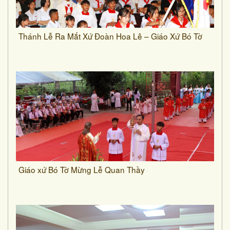
Thánh Lễ Ra Mắt Xứ Đoàn Hoa Lê – Giáo Xứ Bó Tờ
Giáo xứ Bó Tờ Mừng Lễ Quan Thầy