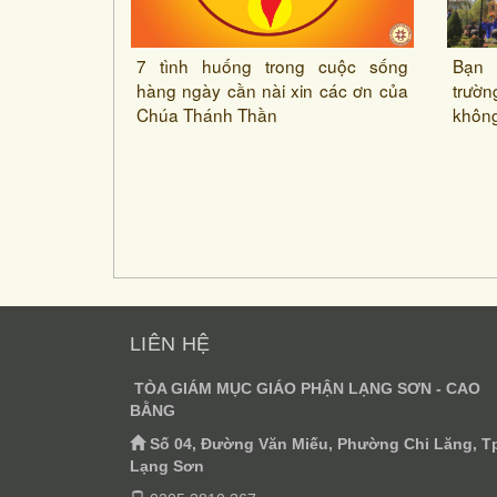
7 tình huống trong cuộc sống
Bạn 
hàng ngày cần nài xin các ơn của
trườ
Chúa Thánh Thần
không
LIÊN HỆ
TÒA GIÁM MỤC GIÁO PHẬN LẠNG SƠN - CAO
BẰNG
Số 04, Đường Văn Miếu, Phường Chi Lăng, T
Lạng Sơn