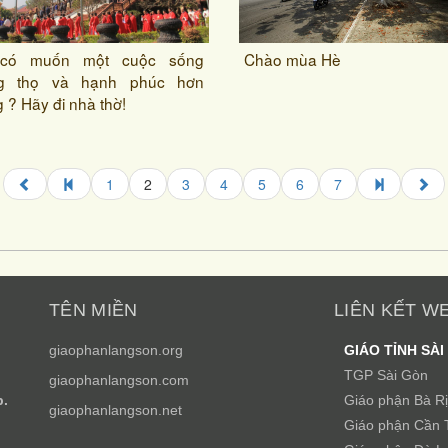
có muốn một cuộc sống
Chào mùa Hè
ng thọ và hạnh phúc hơn
 ? Hãy đi nhà thờ!
1
2
3
4
5
6
7
TÊN MIỀN
LIÊN KẾT W
giaophanlangson.org
GIÁO TỈNH SÀI
TGP Sài Gòn
giaophanlangson.com
p.
Giáo phận Bà R
giaophanlangson.net
Giáo phận Cần 