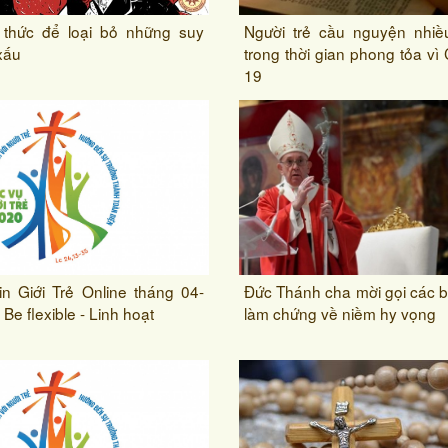
 thức để loại bỏ những suy
Người trẻ cầu nguyện nhiề
xấu
trong thời gian phong tỏa vì 
19
in Giới Trẻ Online tháng 04-
Đức Thánh cha mời gọi các b
Be flexible - Linh hoạt
làm chứng về niềm hy vọng