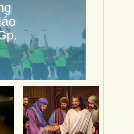
ng
iáo
Gp.