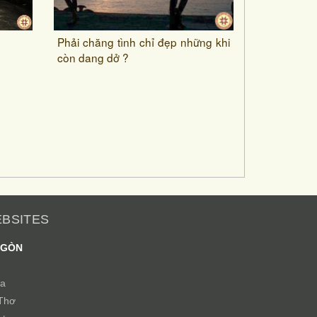
Phải chăng tình chỉ đẹp những khi
còn dang dở ?
EBSITES
 GÒN
ịa
Thơ