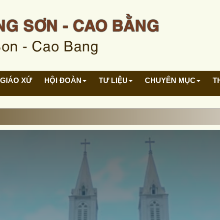
GIÁO XỨ
HỘI ĐOÀN
TƯ LIỆU
CHUYÊN MỤC
T