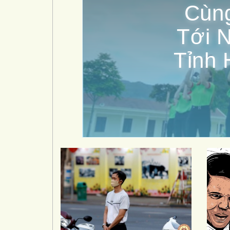
Cùn
Tới N
Tỉnh 