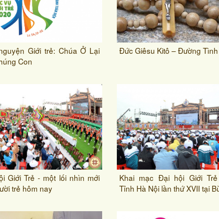
nguyện Giới trẻ: Chúa Ở Lại
Đức Giêsu Kitô – Đường Tình
Chúng Con
ội Giới Trẻ - một lối nhìn mới
Khai mạc Đại hội Giới Trẻ
ười trẻ hôm nay
Tỉnh Hà Nội lần thứ XVII tại B