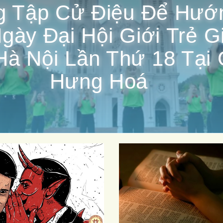
g Tập Cử Điệu Để Hướ
gày Đại Hội Giới Trẻ G
Hà Nội Lần Thứ 18 Tại 
Hưng Hoá