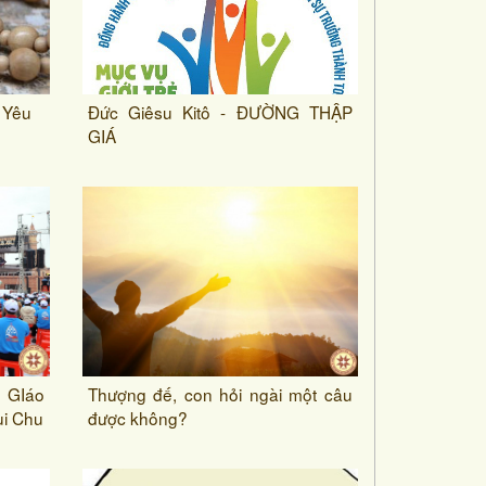
 Yêu
Đức Giêsu Kitô - ĐƯỜNG THẬP
GIÁ
 GIáo
Thượng đế, con hỏi ngài một câu
ùi Chu
được không?