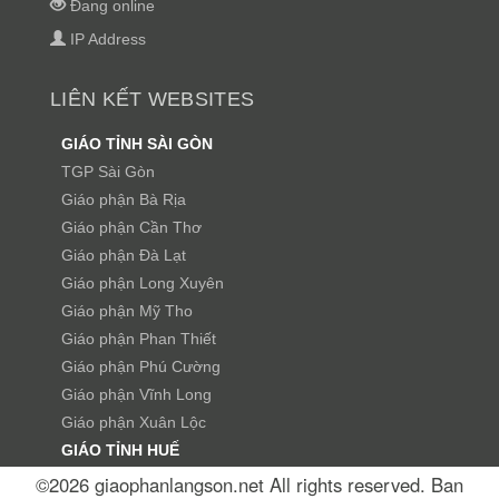
Đang online
IP Address
LIÊN KẾT WEBSITES
GIÁO TỈNH SÀI GÒN
TGP Sài Gòn
Giáo phận Bà Rịa
Giáo phận Cần Thơ
Giáo phận Đà Lạt
Giáo phận Long Xuyên
Giáo phận Mỹ Tho
Giáo phận Phan Thiết
Giáo phận Phú Cường
Giáo phận Vĩnh Long
Giáo phận Xuân Lộc
GIÁO TỈNH HUẾ
TGP Huế
©2026 giaophanlangson.net All rights reserved. Ban