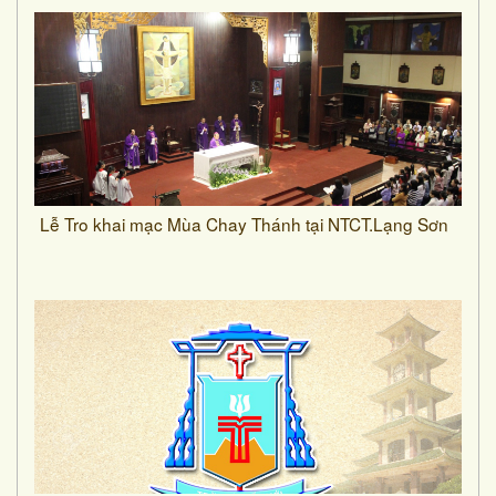
Lễ Tro khai mạc Mùa Chay Thánh tại NTCT.Lạng Sơn