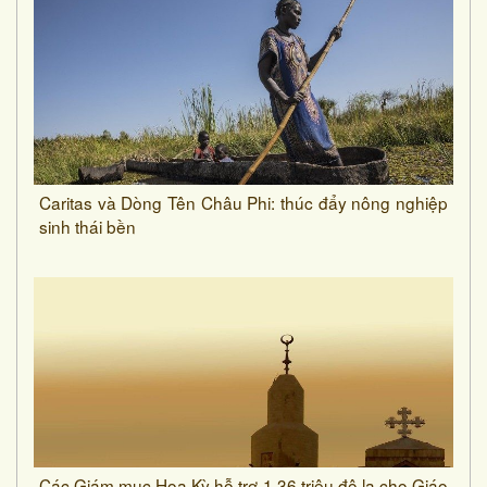
Caritas và Dòng Tên Châu Phi: thúc đẩy nông nghiệp
sinh thái bền
Các Giám mục Hoa Kỳ hỗ trợ 1,36 triệu đô la cho Giáo