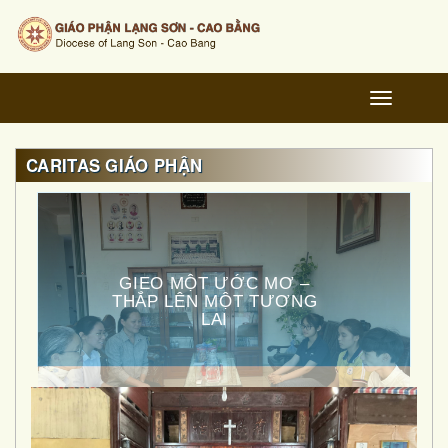
Toggle
navigation
CARITAS GIÁO PHẬN
GIEO MỘT ƯỚC MƠ –
THẮP LÊN MỘT TƯƠNG
LAI